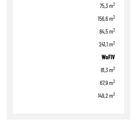
2
75,3 m
2
156,6 m
2
84,5 m
2
241,1 m
WoFlV
2
81,3 m
2
67,9 m
2
149,2 m