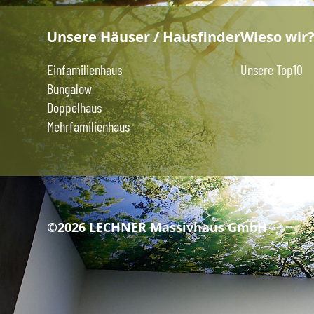
Unsere Häuser / Hausfinder
Wieso wir
Einfamilienhaus
Unsere Top10
Bungalow
Doppelhaus
Mehrfamilienhaus
©2026 LECHNER Massivhaus GmbH