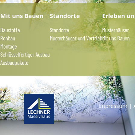
?
Mit uns Bauen
Standorte
Erleben u
Baustoffe
Standorte
Musterhäuser
Rohbau
Musterhäuser und Vertrieb
Mit uns Bauen
Montage
Schlüsselfertiger Ausbau
Ausbaupakete
Impressum
|