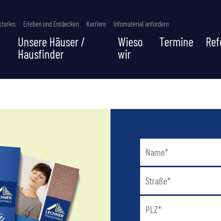
tories
Erleben und Entdecken
Karriere
Infomaterial anfordern
Unsere Häuser /
Wieso
Termine
Ref
Hausfinder
wir
FOMATERIAL ANFORD