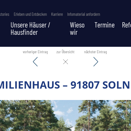
tories
Erleben und Entdecken
Karriere
Infomaterial anfordern
Unsere Häuser /
Wieso
Termine
Ref
Hausfinder
wir
vorheriger Eintrag
zur Übersicht
nächster Eintrag
MILIENHAUS – 91807 SOL