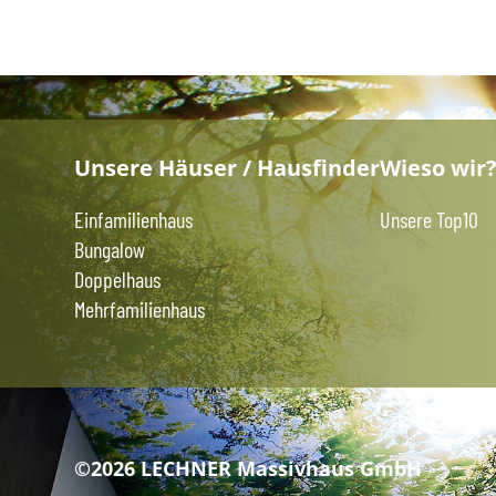
Unsere Häuser / Hausfinder
Wieso wir
Einfamilienhaus
Unsere Top10
Bungalow
Doppelhaus
Mehrfamilienhaus
©2026 LECHNER Massivhaus GmbH