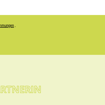
immungen
.
RTNERIN