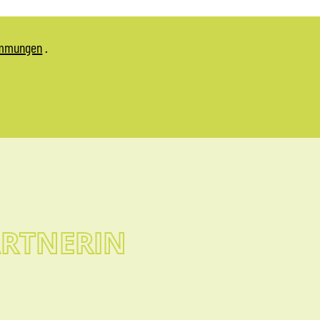
immungen
.
RTNERIN