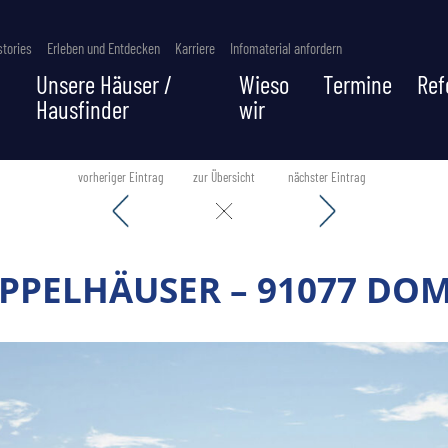
tories
Erleben und Entdecken
Karriere
Infomaterial anfordern
Unsere Häuser /
Wieso
Termine
Ref
Hausfinder
wir
vorheriger Eintrag
zur Übersicht
nächster Eintrag
PPELHÄUSER – 91077 DOM