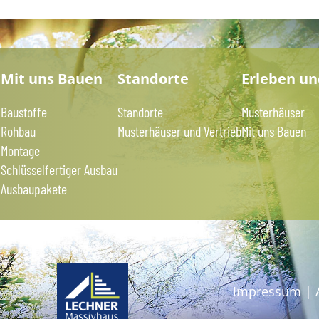
?
Mit uns Bauen
Standorte
Erleben u
Baustoffe
Standorte
Musterhäuser
Rohbau
Musterhäuser und Vertrieb
Mit uns Bauen
Montage
Schlüsselfertiger Ausbau
Ausbaupakete
Impressum
|