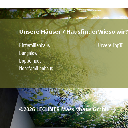
Unsere Häuser / Hausfinder
Wieso wir
Einfamilienhaus
Unsere Top10
Bungalow
Doppelhaus
Mehrfamilienhaus
©2026 LECHNER Massivhaus GmbH