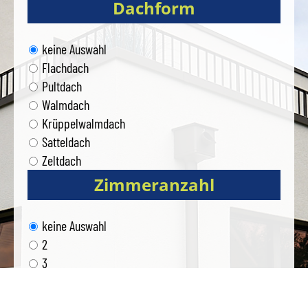
Dachform
keine Auswahl
Flachdach
Pultdach
Walmdach
Krüppelwalmdach
Satteldach
Zeltdach
Zimmeranzahl
keine Auswahl
2
3
4
5