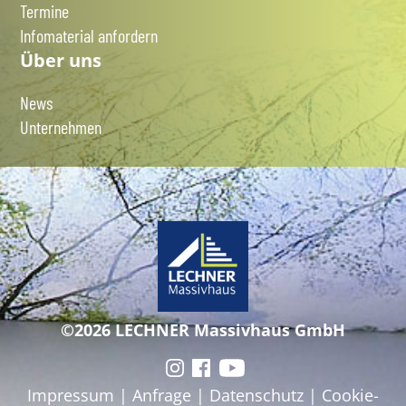
Termine
Infomaterial anfordern
Über uns
News
Unternehmen
©2026 LECHNER Massivhaus GmbH
Impressum
|
Anfrage
|
Datenschutz
|
Cookie-