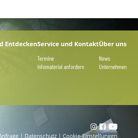
nd Entdecken
Service und Kontakt
Über uns
Termine
News
Infomaterial anfordern
Unternehmen
Anfrage
|
Datenschutz
|
Cookie-Einstellungen