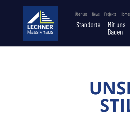
Über uns
News
Projekte
Homes
Standorte
Mit uns
Bauen
UNSE
STI