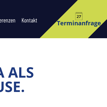
erenzen
Kontakt
Terminanfrage
A ALS
USE.