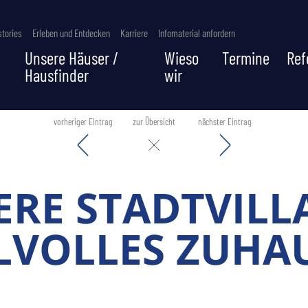
tories
Erleben und Entdecken
Karriere
Infomaterial anfordern
Unsere Häuser /
Wieso
Termine
Ref
Hausfinder
wir
vorheriger Eintrag
zur Übersicht
nächster Eintrag
RE STADTVILL
LVOLLES ZUHA