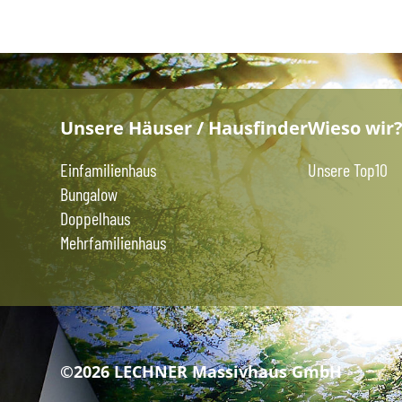
Unsere Häuser / Hausfinder
Wieso wir
Einfamilienhaus
Unsere Top10
Bungalow
Doppelhaus
Mehrfamilienhaus
©2026 LECHNER Massivhaus GmbH