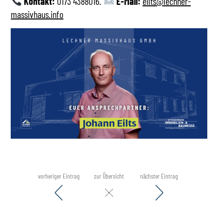
Kontakt:
0173 4388016.
E-Mail:
eilts@lechner-
massivhaus.info
vorheriger Eintrag
zur Übersicht
nächster Eintrag