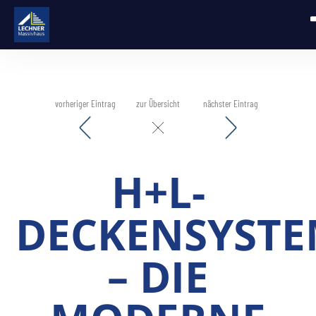
vorheriger Eintrag
zur Übersicht
nächster Eintrag
H+L-
DECKENSYST
– DIE