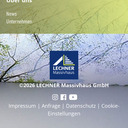
Über uns
News
Unternehmen
©2026 LECHNER Massivhaus GmbH
Impressum
|
Anfrage
|
Datenschutz
|
Cookie-
Einstellungen