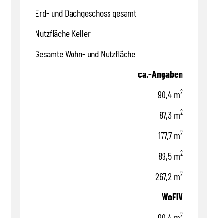
Erd- und Dachgeschoss gesamt
Nutzfläche Keller
Gesamte Wohn- und Nutzfläche
ca.-Angaben
2
90,4 m
2
87,3 m
2
177,7 m
2
89,5 m
2
267,2 m
WoFlV
2
90,4 m