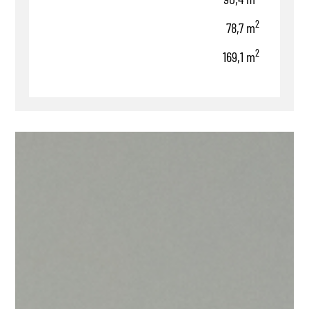
2
78,7 m
2
169,1 m