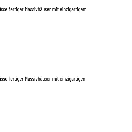
üsselfertiger Massivhäuser mit einzigartigem
/D) IM
üsselfertiger Massivhäuser mit einzigartigem
/D) IM