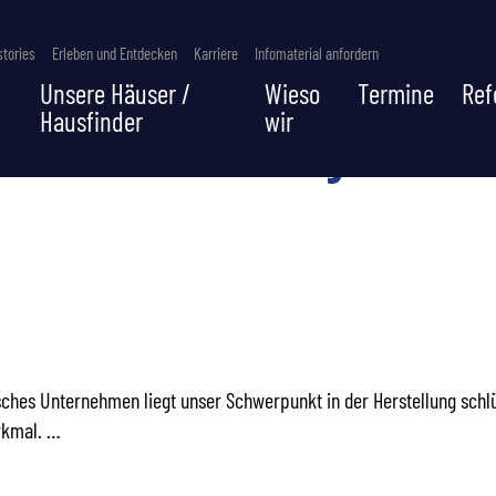
tories
Erleben und Entdecken
Karriere
Infomaterial anfordern
Unsere Häuser /
Wieso
Termine
Ref
Hausfinder
wir
KATEGORIE:
JOBS
/ HAUSVERKÄUFER (M/W
TRIEB IN STUTTGART/F
sches Unternehmen liegt unser Schwerpunkt in der Herstellung schl
rkmal. …