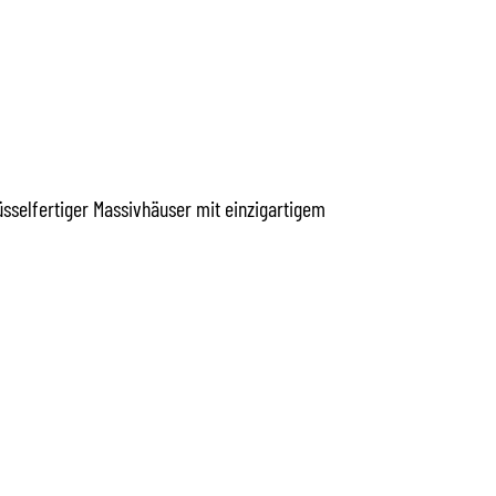
/D) IM
üsselfertiger Massivhäuser mit einzigartigem
/D) IM
 BAUZENTRUM