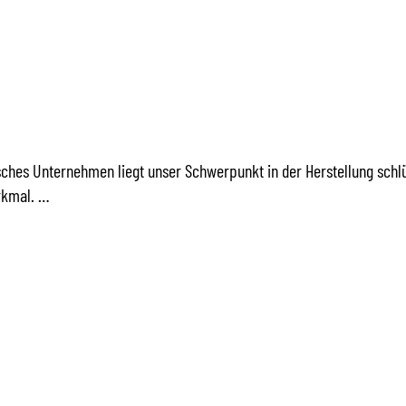
/ HAUSVERKÄUFER (M/W
RIEB IN LEIPZIG
sches Unternehmen liegt unser Schwerpunkt in der Herstellung schl
rkmal. …
/ HAUSVERKÄUFER (M/W
TRIEB IN MÜNCHEN IM