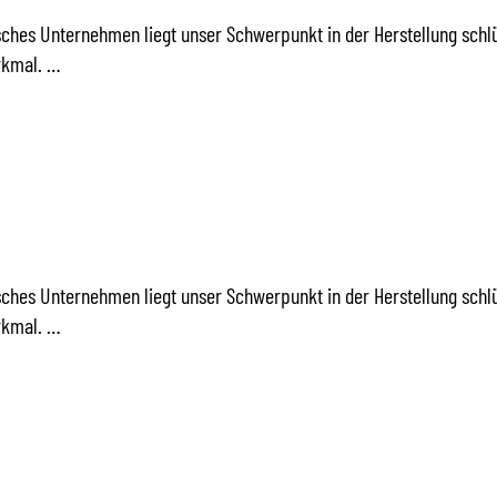
sches Unternehmen liegt unser Schwerpunkt in der Herstellung schl
rkmal. …
/ HAUSVERKÄUFER (M/W
TRIEB IN NÜRNBERG
sches Unternehmen liegt unser Schwerpunkt in der Herstellung schl
rkmal. …
/ HAUSVERKÄUFER (M/W
TRIEB IN DRESDEN