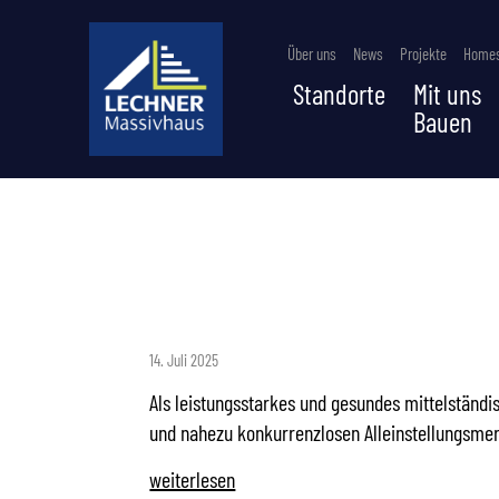
Über uns
News
Projekte
Homes
Standorte
Mit uns
Bauen
VERKAUFSPROFI 
MASSIVHAUSVER
14. Juli 2025
Als leistungsstarkes und gesundes mittelständi
und nahezu konkurrenzlosen Alleinstellungsme
weiterlesen