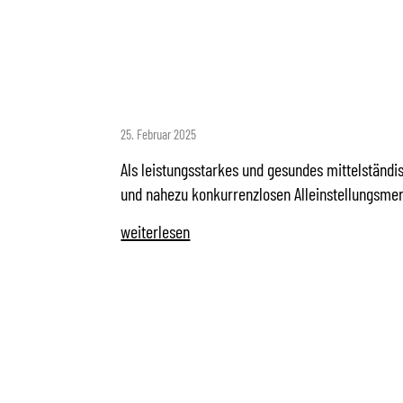
VERKAUFSPROFI 
MASSIVHAUSVERT
25. Februar 2025
Als leistungsstarkes und gesundes mittelständi
und nahezu konkurrenzlosen Alleinstellungsme
weiterlesen
VERKAUFSPROFI 
MASSIVHAUSVER
POING