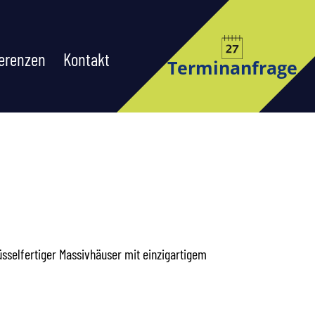
erenzen
Kontakt
Terminanfrage
/D) IM
ELLBACH
üsselfertiger Massivhäuser mit einzigartigem